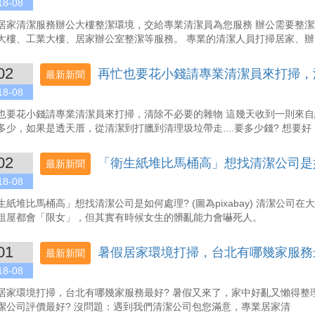
18-08
居家清潔服務辦公大樓整潔環境，交給專業清潔員為您服務 辦公需要整
大樓、工業大樓、居家辦公室整潔等服務。 專業的清潔人員打掃居家、辦
02
再忙也要花小錢請專業清潔員來打掃，
最新新聞
18-08
也要花小錢請專業清潔員來打掃，清除不必要的雜物 這幾天收到一則來
多少，如果是透天厝，從清潔到打臘到清理圾垃帶走....要多少錢? 想要好
02
「衛生紙堆比馬桶高」想找清潔公司是
最新新聞
18-08
生紙堆比馬桶高」想找清潔公司是如何處理? (圖為pixabay) 清潔公
租屋都會「限女」，但其實有時候女生的髒亂能力會嚇死人。
01
暑假居家環境打掃，台北有哪幾家服務
最新新聞
18-08
居家環境打掃，台北有哪幾家服務最好? 暑假又來了，家中好亂又懶得整
潔公司評價最好? 沒問題：遇到我們清潔公司包您滿意，專業居家清