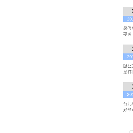
20
暑假
要叫
20
辦公
是打
20
台北
好舒