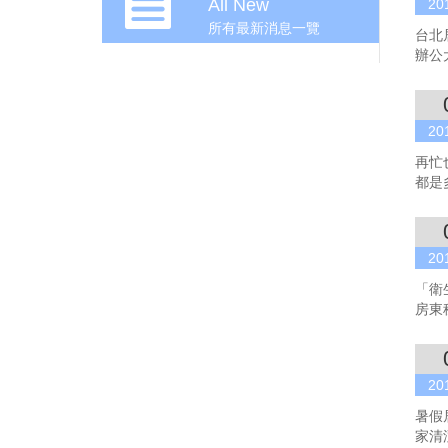
All New
20
所有最新消息一覽
台北
辦公
20
再忙
都是
20
「衛
房東
20
暑假
家清